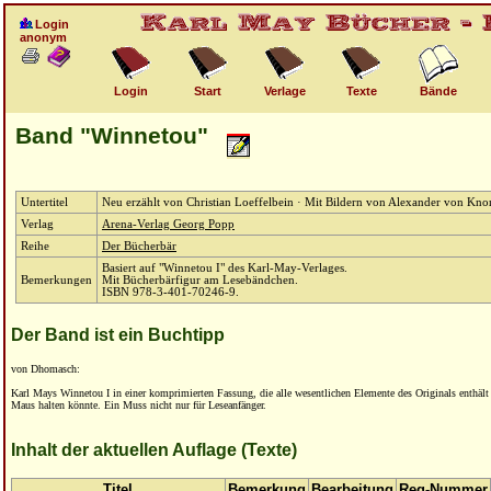
Login
anonym
Login
Start
Verlage
Texte
Bände
Band "Winnetou"
Untertitel
Neu erzählt von Christian Loeffelbein · Mit Bildern von Alexander von Kno
Verlag
Arena-Verlag Georg Popp
Reihe
Der Bücherbär
Basiert auf "Winnetou I" des Karl-May-Verlages.
Bemerkungen
Mit Bücherbärfigur am Lesebändchen.
ISBN 978-3-401-70246-9.
Der Band ist ein Buchtipp
von Dhomasch:
Karl Mays Winnetou I in einer komprimierten Fassung, die alle wesentlichen Elemente des Originals enthält 
Maus halten könnte. Ein Muss nicht nur für Leseanfänger.
Inhalt der aktuellen Auflage (Texte)
Titel
Bemerkung
Bearbeitung
Reg-Nummer