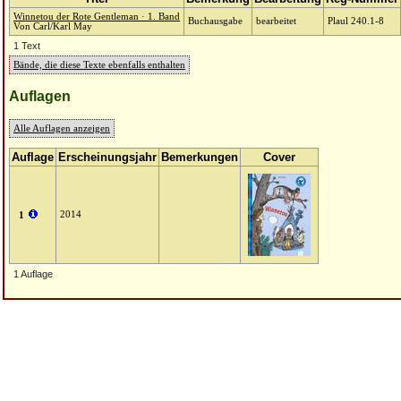
Winnetou der Rote Gentleman · 1. Band
Buchausgabe
bearbeitet
Plaul 240.1-8
Von Carl/Karl May
1 Text
Bände, die diese Texte ebenfalls enthalten
Auflagen
Alle Auflagen anzeigen
Auflage
Erscheinungsjahr
Bemerkungen
Cover
2014
1
1 Auflage