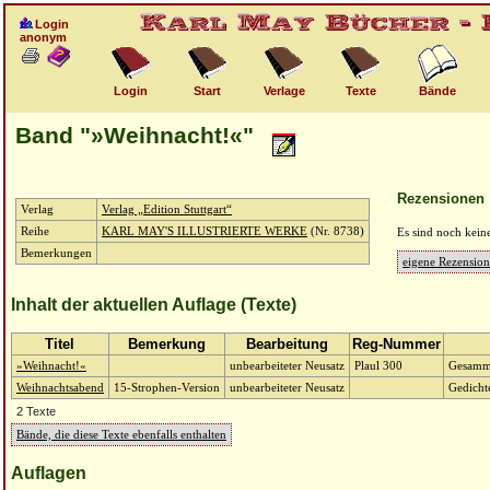
Login
anonym
Login
Start
Verlage
Texte
Bände
Band "»Weihnacht!«"
Rezensionen
Verlag
Verlag „Edition Stuttgart“
Reihe
KARL MAY'S ILLUSTRIERTE WERKE
(Nr. 8738)
Es sind noch kein
Bemerkungen
eigene Rezension
Inhalt der aktuellen Auflage (Texte)
Titel
Bemerkung
Bearbeitung
Reg-Nummer
»Weihnacht!«
unbearbeiteter Neusatz
Plaul 300
Gesamme
Weihnachtsabend
15-Strophen-Version
unbearbeiteter Neusatz
Gedicht
2 Texte
Bände, die diese Texte ebenfalls enthalten
Auflagen