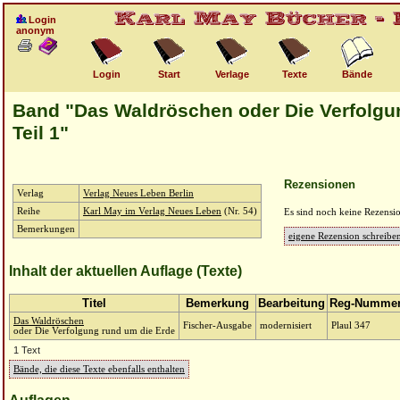
Login
anonym
Login
Start
Verlage
Texte
Bände
Band "Das Waldröschen oder Die Verfolgu
Teil 1"
Rezensionen
Verlag
Verlag Neues Leben Berlin
Reihe
Karl May im Verlag Neues Leben
(Nr. 54)
Es sind noch keine Rezensi
Bemerkungen
eigene Rezension schreibe
Inhalt der aktuellen Auflage (Texte)
Titel
Bemerkung
Bearbeitung
Reg-Numme
Das Waldröschen
Fischer-Ausgabe
modernisiert
Plaul 347
oder Die Verfolgung rund um die Erde
1 Text
Bände, die diese Texte ebenfalls enthalten