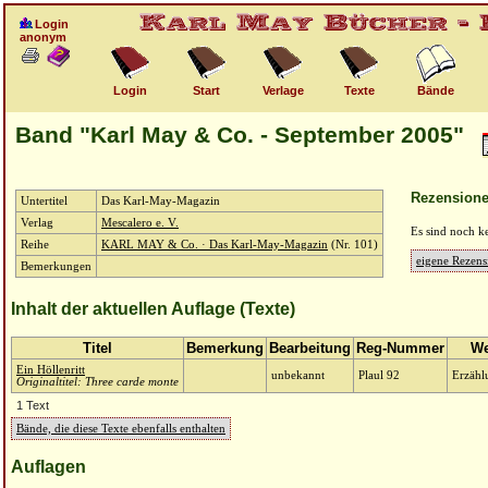
Login
anonym
Login
Start
Verlage
Texte
Bände
Band "Karl May & Co. - September 2005"
Rezension
Untertitel
Das Karl-May-Magazin
Verlag
Mescalero e. V.
Es sind noch k
Reihe
KARL MAY & Co. · Das Karl-May-Magazin
(Nr. 101)
eigene Rezens
Bemerkungen
Inhalt der aktuellen Auflage (Texte)
Titel
Bemerkung
Bearbeitung
Reg-Nummer
We
Ein Höllenritt
unbekannt
Plaul 92
Erzähl
Originaltitel: Three carde monte
1 Text
Bände, die diese Texte ebenfalls enthalten
Auflagen