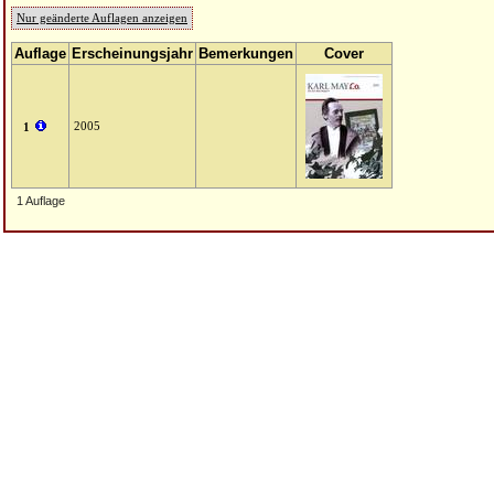
Nur geänderte Auflagen anzeigen
Auflage
Erscheinungsjahr
Bemerkungen
Cover
2005
1
1 Auflage