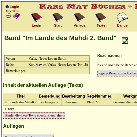
Login
anonym
Login
Start
Verlage
Texte
Bände
Band "Im Lande des Mahdi 2. Band"
Rezensionen
Verlag
Verlag Neues Leben Berlin
Reihe
Karl May im Verlag Neues Leben
(Nr. 18)
Es sind noch keine Rezensi
Bemerkungen
eigene Rezension schreibe
Inhalt der aktuellen Auflage (Texte)
Titel
Bemerkung
Bearbeitung
Reg-Nummer
Werkg
Im Lande des Mahdi 2
Buchausgabe
unbekannt
Plaul 279
Gesammelte Rei
1 Text
Bände, die diese Texte ebenfalls enthalten
Auflagen