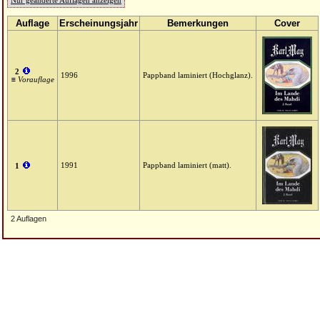
Nur geänderte Auflagen anzeigen
Auflage
Erscheinungsjahr
Bemerkungen
Cover
2
1996
Pappband laminiert (Hochglanz).
≡ Vorauflage
1991
Pappband laminiert (matt).
1
2 Auflagen