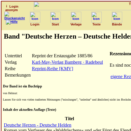
Login
anonym
Login
Start
Verlage
Texte
Bände
Band "Deutsche Herzen – Deutsche Helden
Rezension
Untertitel
Reprint der Erstausgabe 1885/86
Verlag
Karl-May-Verlag Bamberg · Radebeul
Es sind no
Reihe
Reprint-Reihe [KMV]
Bemerkungen
eigene Rez
Der Band ist ein Buchtipp
von Helmut:
Lassen Sie sich von vielen tradierten Meinungen ("misslungen", "unlesbar" und ähnliches) nicht ins Bocksho
Inhalt der aktuellen Auflage (Texte)
Titel
Deutsche Herzen - Deutsche Helden
Roman vom Verfasser des »Waldröschens« und »der Fürst des Elen