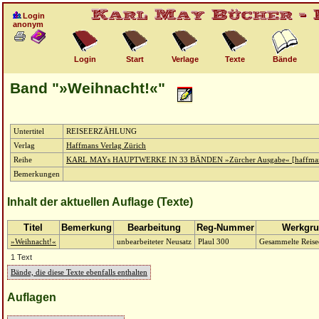
Login
anonym
Login
Start
Verlage
Texte
Bände
Band "»Weihnacht!«"
Untertitel
REISEERZÄHLUNG
Verlag
Haffmans Verlag Zürich
Reihe
KARL MAYs HAUPTWERKE IN 33 BÄNDEN »Zürcher Ausgabe« [haffma
Bemerkungen
Inhalt der aktuellen Auflage (Texte)
Titel
Bemerkung
Bearbeitung
Reg-Nummer
Werkgr
»Weihnacht!«
unbearbeiteter Neusatz
Plaul 300
Gesammelte Reise
1 Text
Bände, die diese Texte ebenfalls enthalten
Auflagen