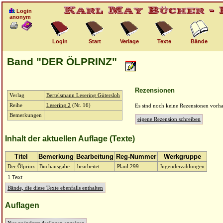
Login
anonym
Login
Start
Verlage
Texte
Bände
Band "DER ÖLPRINZ"
Rezensionen
Verlag
Bertelsmann Lesering Gütersloh
Reihe
Lesering 2
(Nr. 16)
Es sind noch keine Rezensionen vorh
Bemerkungen
eigene Rezension schreiben
Inhalt der aktuellen Auflage (Texte)
Titel
Bemerkung
Bearbeitung
Reg-Nummer
Werkgruppe
Der Ölprinz
Buchausgabe
bearbeitet
Plaul 299
Jugenderzählungen
1 Text
Bände, die diese Texte ebenfalls enthalten
Auflagen