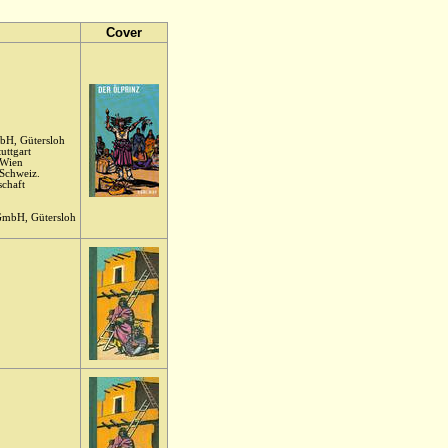
Cover
bH, Gütersloh
uttgart
 Wien
Schweiz.
schaft
GmbH, Gütersloh