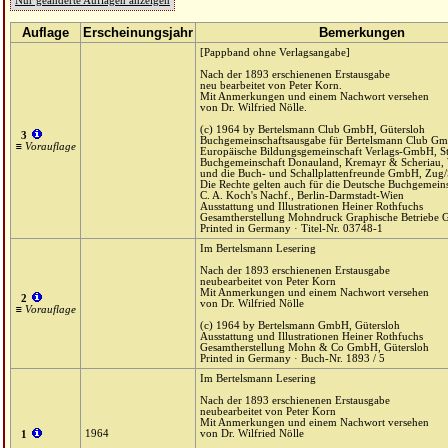
Nur geänderte Auflagen anzeigen
Auflage
Erscheinungsjahr
Bemerkungen
[Pappband ohne Verlagsangabe]
Nach der 1893 erschienenen Erstausgabe
neu bearbeitet von Peter Korn.
Mit Anmerkungen und einem Nachwort versehen
von Dr. Wilfried Nölle.
(c) 1964 by Bertelsmann Club GmbH, Gütersloh
3
Buchgemeinschaftsausgabe für Bertelsmann Club Gm
≡ Vorauflage
Europäische Bildungsgemeinschaft Verlags-GmbH, St
Buchgemeinschaft Donauland, Kremayr & Scheriau,
und die Buch- und Schallplattenfreunde GmbH, Zug/
Die Rechte gelten auch für die Deutsche Buchgemein
C. A. Koch's Nachf., Berlin-Darmstadt-Wien
Ausstattung und Illustrationen Heiner Rothfuchs
Gesamtherstellung Mohndruck Graphische Betriebe 
Printed in Germany · Titel-Nr. 03748-1
Im Bertelsmann Lesering
Nach der 1893 erschienenen Erstausgabe
neubearbeitet von Peter Korn
Mit Anmerkungen und einem Nachwort versehen
2
von Dr. Wilfried Nölle
≡ Vorauflage
(c) 1964 by Bertelsmann GmbH, Gütersloh
Ausstattung und Illustrationen Heiner Rothfuchs
Gesamtherstellung Mohn & Co GmbH, Gütersloh
Printed in Germany · Buch-Nr. 1893 / 5
Im Bertelsmann Lesering
Nach der 1893 erschienenen Erstausgabe
neubearbeitet von Peter Korn
Mit Anmerkungen und einem Nachwort versehen
1964
von Dr. Wilfried Nölle
1