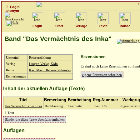
Login
anonym
Login
Start
Verlage
Texte
Bände
Band "Das Vermächtnis des Inka"
Rezensionen
Untertitel
Reiseerzählung
Verlag
Lingen Verlag Köln
Es sind noch keine Rezensionen vorhand
Reihe
Karl May · Reiseerzählungen
eigene Rezension schreiben
Bemerkungen
Inhalt der aktuellen Auflage (Texte)
Titel
Bemerkung
Bearbeitung
Reg-Nummer
Werkgru
Das Vermächtnis des Inka
Buchfassung
bearbeitet
Plaul 275
Jugenderzäh
1 Text
Bände, die diese Texte ebenfalls enthalten
Auflagen