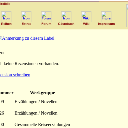
Reihen
Extras
Forum
Gästebuch
Wiki
Impressum
en
ch keine Rezensionen vorhanden.
ension schreiben
Nummer
Werkgruppe
199
Erzählungen / Novellen
126
Erzählungen / Novellen
300
Gesammelte Reiseerzählungen