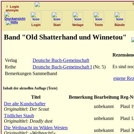
Login
anonym
Login
Start
Verlage
Texte
Bände
Band "Old Shatterhand und Winnetou"
Rezension
Verlag
Deutsche Buch-Gemeinschaft
Es sind no
Reihe
Deutsche Buch-Gemeinschaft I
(Nr. 5)
Bemerkungen
Sammelband
eigene Rez
Inhalt der aktuellen Auflage (Texte)
Titel
Bemerkung
Bearbeitung
Reg-
Der alte Kundschafter
unbekannt
Plaul 
Originaltitel: Der Scout
Tödlicher Staub
unbekannt
Plaul 
Originaltitel: Deadly dust
Die Weihnacht im Wilden Westen
unbekannt
Plaul 
Originaltitel: »Weihnacht!«