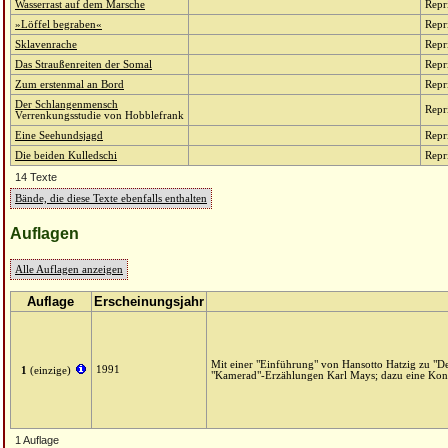
Wasserrast auf dem Marsche
Repr
»Löffel begraben«
Repr
Sklavenrache
Repr
Das Straußenreiten der Somal
Repr
Zum erstenmal an Bord
Repr
Der Schlangenmensch
Repr
Verrenkungsstudie von Hobblefrank
Eine Seehundsjagd
Repr
Die beiden Kulledschi
Repr
14 Texte
Bände, die diese Texte ebenfalls enthalten
Auflagen
Alle Auflagen anzeigen
Auflage
Erscheinungsjahr
Mit einer "Einführung" von Hansotto Hatzig zu "D
1991
1
(einzige)
"Kamerad"-Erzählungen Karl Mays; dazu eine Kon
1 Auflage