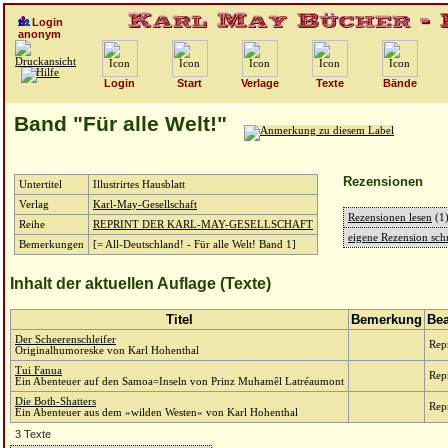
Login
anonym
Login
Start
Verlage
Texte
Bände
Band "Für alle Welt!"
Rezensionen
Untertitel
Illustrirtes Hausblatt
Verlag
Karl-May-Gesellschaft
Rezensionen lesen
(1
Reihe
REPRINT DER KARL-MAY-GESELLSCHAFT
eigene Rezension schr
Bemerkungen
[= All-Deutschland! - Für alle Welt! Band 1]
Inhalt der aktuellen Auflage (Texte)
Titel
Bemerkung
Bea
Der Scheerenschleifer
Rep
Originalhumoreske von Karl Hohenthal
Tui Fanua
Rep
Ein Abenteuer auf den Samoa=Inseln von Prinz Muhamêl Latréaumont
Die Both-Shatters
Rep
Ein Abenteuer aus dem »wilden Westen« von Karl Hohenthal
3 Texte