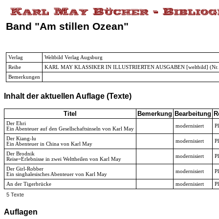
Band "Am stillen Ozean"
Verlag
Weltbild Verlag Augsburg
Reihe
KARL MAY KLASSIKER IN ILLUSTRIERTEN AUSGABEN [weltbild]
(Nr.
Bemerkungen
Inhalt der aktuellen Auflage (Texte)
Titel
Bemerkung
Bearbeitung
R
Der Ehri
modernisiert
P
Ein Abenteuer auf den Gesellschaftsinseln von Karl May
Der Kiang-lu
modernisiert
P
Ein Abenteuer in China von Karl May
Der Brodnik
modernisiert
P
Reise=Erlebnisse in zwei Welttheilen von Karl May
Der Girl-Robber
modernisiert
P
Ein singhalesisches Abenteuer von Karl May
An der Tigerbrücke
modernisiert
P
5 Texte
Auflagen