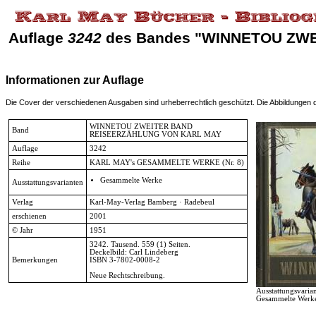
Auflage
3242
des Bandes "WINNETOU ZW
Informationen zur Auflage
Die Cover der verschiedenen Ausgaben sind urheberrechtlich geschützt. Die Abbildungen die
WINNETOU ZWEITER BAND
Band
REISEERZÄHLUNG VON KARL MAY
Auflage
3242
Reihe
KARL MAY's GESAMMELTE WERKE
(Nr. 8)
Gesammelte Werke
Ausstattungsvarianten
Verlag
Karl-May-Verlag Bamberg · Radebeul
erschienen
2001
© Jahr
1951
3242. Tausend. 559 (1) Seiten.
Deckelbild: Carl Lindeberg
Bemerkungen
ISBN 3-7802-0008-2
Neue Rechtschreibung.
Ausstattungsvarian
Gesammelte Werk