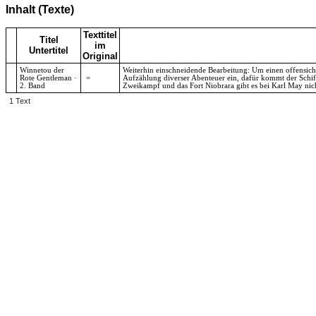
Inhalt (Texte)
Texttitel
Titel
im
Untertitel
Original
Winnetou der
Weiterhin einschneidende Bearbeitung: Um einen offensich
Rote Gentleman ·
=
Aufzählung diverser Abenteuer ein, dafür kommt der Schif
2. Band
Zweikampf und das Fort Niobrara gibt es bei Karl May nic
1 Text