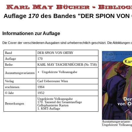
Auflage
170
des Bandes "DER SPION VON
Informationen zur Auflage
Die Cover der verschiedenen Ausgaben sind urheberrechtlich geschützt. Die Abbildungen die
Band
DER SPION VON ORTRY
Auflage
170
Reihe
KARL MAY TASCHENBÜCHER
(Nr. T58)
Ungekürzte Volksausgabe
Ausstattungsvarianten
Verlag
Carl Ueberreuter Wien
erschienen
1964
© Jahr
1952
Ungekürzte Volksausgabe
170. Tausend der Gesamtauflage
Bemerkungen
Cellophanierter Karton
1. KMT-Auflage
Ausstattungsvariante:
Ungekürzte Volksaus