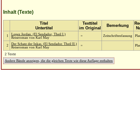
Inhalt (Texte)
Titel
Texttitel
Reg
Bemerkung
Untertitel
im Original
N
Lopez Jordan. (El Sendador, Theil I.)
1
=
Zeitschriftenfassung
Pla
Reiseroman von Karl May
Der Schatz der Inkas. (El Sendador. Theil II.)
2
=
Pla
Reiseroman von Karl May
2 Texte
Andere Bände anzeigen, die die gleichen Texte wie diese Auflage enthalten