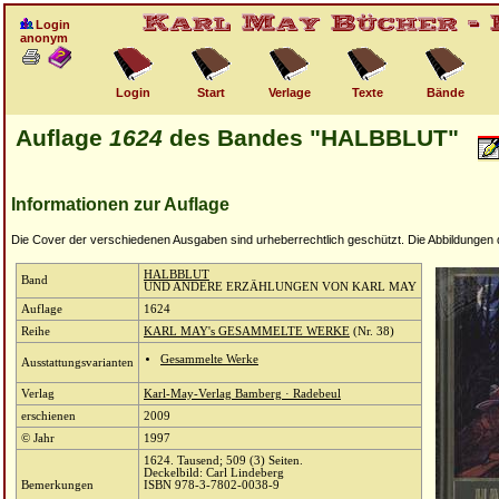
Login
anonym
Login
Start
Verlage
Texte
Bände
Auflage
1624
des Bandes "HALBBLUT"
Informationen zur Auflage
Die Cover der verschiedenen Ausgaben sind urheberrechtlich geschützt. Die Abbildungen die
HALBBLUT
Band
UND ANDERE ERZÄHLUNGEN VON KARL MAY
Auflage
1624
Reihe
KARL MAY's GESAMMELTE WERKE
(Nr. 38)
Gesammelte Werke
Ausstattungsvarianten
Verlag
Karl-May-Verlag Bamberg · Radebeul
erschienen
2009
© Jahr
1997
1624. Tausend; 509 (3) Seiten.
Deckelbild: Carl Lindeberg
Bemerkungen
ISBN 978-3-7802-0038-9