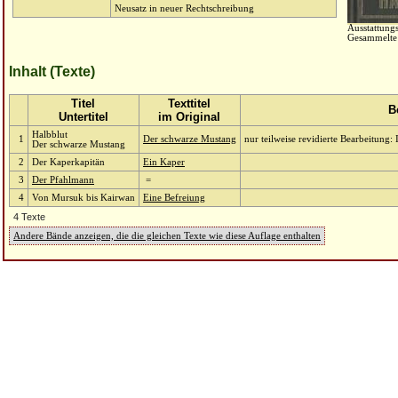
Neusatz in neuer Rechtschreibung
Ausstattungs
Gesammelte
Inhalt (Texte)
Titel
Texttitel
B
Untertitel
im Original
Halbblut
1
Der schwarze Mustang
nur teilweise revidierte Bearbeitung:
Der schwarze Mustang
2
Der Kaperkapitän
Ein Kaper
3
Der Pfahlmann
=
4
Von Mursuk bis Kairwan
Eine Befreiung
4 Texte
Andere Bände anzeigen, die die gleichen Texte wie diese Auflage enthalten