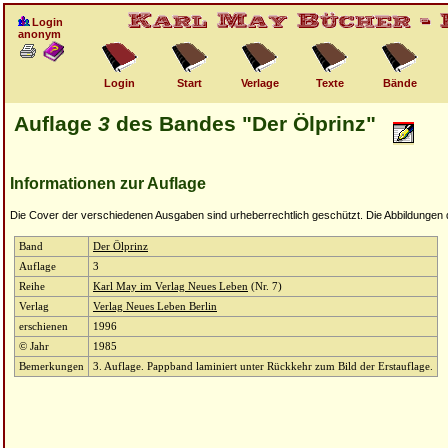
Login
anonym
Login
Start
Verlage
Texte
Bände
Auflage
3
des Bandes "Der Ölprinz"
Informationen zur Auflage
Die Cover der verschiedenen Ausgaben sind urheberrechtlich geschützt. Die Abbildungen die
Band
Der Ölprinz
Auflage
3
Reihe
Karl May im Verlag Neues Leben
(Nr. 7)
Verlag
Verlag Neues Leben Berlin
erschienen
1996
© Jahr
1985
Bemerkungen
3. Auflage. Pappband laminiert unter Rückkehr zum Bild der Erstauflage.