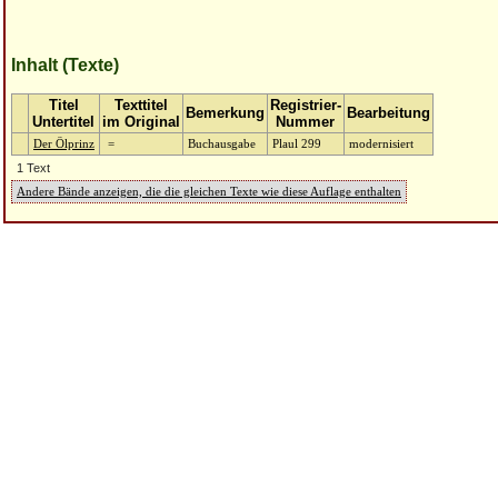
Inhalt (Texte)
Titel
Texttitel
Registrier-
Bemerkung
Bearbeitung
Untertitel
im Original
Nummer
Der Ölprinz
=
Buchausgabe
Plaul 299
modernisiert
1 Text
Andere Bände anzeigen, die die gleichen Texte wie diese Auflage enthalten