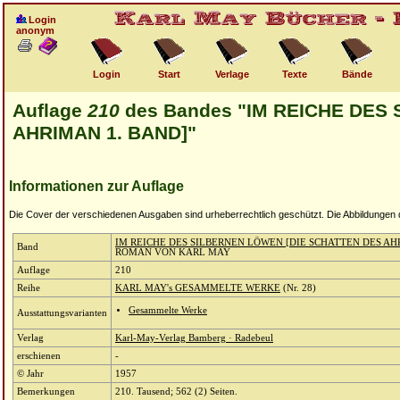
Login
anonym
Login
Start
Verlage
Texte
Bände
Auflage
210
des Bandes "IM REICHE DES
AHRIMAN 1. BAND]"
Informationen zur Auflage
Die Cover der verschiedenen Ausgaben sind urheberrechtlich geschützt. Die Abbildungen die
IM REICHE DES SILBERNEN LÖWEN [DIE SCHATTEN DES AH
Band
ROMAN VON KARL MAY
Auflage
210
Reihe
KARL MAY's GESAMMELTE WERKE
(Nr. 28)
Gesammelte Werke
Ausstattungsvarianten
Verlag
Karl-May-Verlag Bamberg · Radebeul
erschienen
-
© Jahr
1957
Bemerkungen
210. Tausend; 562 (2) Seiten.