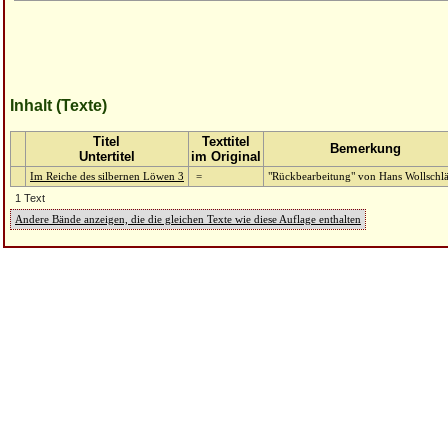
Inhalt (Texte)
Titel
Texttitel
Bemerkung
Untertitel
im Original
Im Reiche des silbernen Löwen 3
=
"Rückbearbeitung" von Hans Wollschl
1 Text
Andere Bände anzeigen, die die gleichen Texte wie diese Auflage enthalten