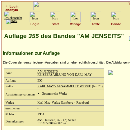
Login
anonym
Login
Start
Verlage
Texte
Bände
Auflage
355
des Bandes "AM JENSEITS"
Informationen zur Auflage
Die Cover der verschiedenen Ausgaben sind urheberrechtlich geschützt. Die Abbildungen die
AM JENSEITS
Band
REISEERZÄHLUNG VON KARL MAY
Auflage
355
Reihe
KARL MAY's GESAMMELTE WERKE
(Nr. 25)
Gesammelte Werke
Ausstattungsvarianten
Verlag
Karl-May-Verlag Bamberg · Radebeul
erschienen
-
© Jahr
1951
355. Tausend; 470 (2) Seiten.
Bemerkungen
ISBN 3-7802-0025-2