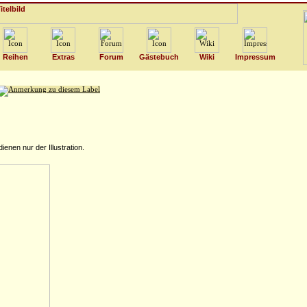
Reihen
Extras
Forum
Gästebuch
Wiki
Impressum
nen nur der Illustration.