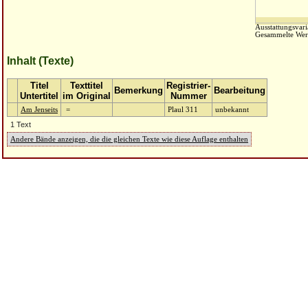
Ausstattungsvari
Gesammelte Wer
Inhalt (Texte)
Titel
Texttitel
Registrier-
Bemerkung
Bearbeitung
Untertitel
im Original
Nummer
Am Jenseits
=
Plaul 311
unbekannt
1 Text
Andere Bände anzeigen, die die gleichen Texte wie diese Auflage enthalten