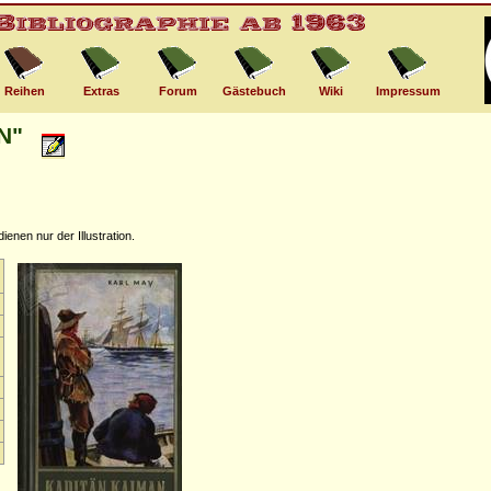
Reihen
Extras
Forum
Gästebuch
Wiki
Impressum
N"
nen nur der Illustration.