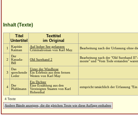
Inhalt (Texte)
Titel
Texttitel
Untertitel
im Original
Kapitän
Auf hoher See gefangen
1
Bearbeitung nach der Urfassung ohne d
Kaiman
Criminalroman von Karl May.
Der
Bearbeitung nach der "Old Surehand II"-
2
Kanada-
Old Surehand 2
monte" und "Vom Tode erstanden" waren
Bill
Das
Unter der Windhose
3
sprechende
Ein Erlebnis aus dem fernen
Leder
Westen von Karl May
Ein Dichter
Der
Eine Erzählung aus den
4
entspricht tatsächlich der Urfassung "Ein
Pfahlmann
Vereinigten Staaten von Karl
Hohenthal
4 Texte
Andere Bände anzeigen, die die gleichen Texte wie diese Auflage enthalten