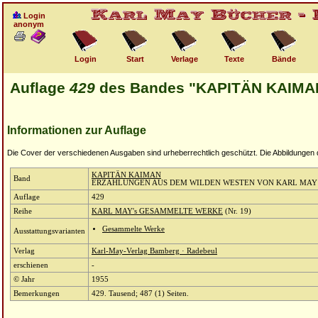
Login
anonym
Login
Start
Verlage
Texte
Bände
Auflage
429
des Bandes "KAPITÄN KAIMA
Informationen zur Auflage
Die Cover der verschiedenen Ausgaben sind urheberrechtlich geschützt. Die Abbildungen die
KAPITÄN KAIMAN
Band
ERZÄHLUNGEN AUS DEM WILDEN WESTEN VON KARL MAY
Auflage
429
Reihe
KARL MAY's GESAMMELTE WERKE
(Nr. 19)
Gesammelte Werke
Ausstattungsvarianten
Verlag
Karl-May-Verlag Bamberg · Radebeul
erschienen
-
© Jahr
1955
Bemerkungen
429. Tausend; 487 (1) Seiten.