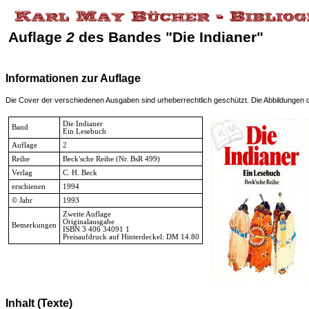
Auflage
2
des Bandes "Die Indianer"
Informationen zur Auflage
Die Cover der verschiedenen Ausgaben sind urheberrechtlich geschützt. Die Abbildungen die
Die Indianer
Band
Ein Lesebuch
Auflage
2
Reihe
Beck'sche Reihe
(Nr. BsR 499)
Verlag
C. H. Beck
erschienen
1994
© Jahr
1993
Zweite Auflage
Originalausgabe
Bemerkungen
ISBN 3 406 34091 1
Preisaufdruck auf Hinterdeckel: DM 14.80
Inhalt (Texte)