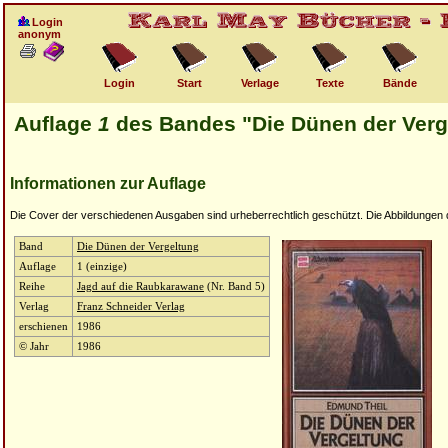
Login
anonym
Login
Start
Verlage
Texte
Bände
Auflage
1
des Bandes "Die Dünen der Verg
Informationen zur Auflage
Die Cover der verschiedenen Ausgaben sind urheberrechtlich geschützt. Die Abbildungen die
Band
Die Dünen der Vergeltung
Auflage
1 (einzige)
Reihe
Jagd auf die Raubkarawane
(Nr. Band 5)
Verlag
Franz Schneider Verlag
erschienen
1986
© Jahr
1986