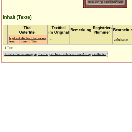
Inhalt (Texte)
Titel
Texttitel
Registrier-
Bemerkung
Bearbeitu
Untertitel
im Original
Nummer
Jagd auf die Raubkarawane
=
unbekannt
Autor: Edmund Theil
1 Text
Andere Bände anzeigen, die die gleichen Texte wie diese Auflage enthalten