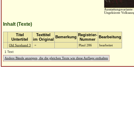
Ausstattungsvariante:
Ungekürzte Volksaus
Inhalt (Texte)
Titel
Texttitel
Registrier-
Bemerkung
Bearbeitung
Untertitel
im Original
Nummer
Old Surehand 3
=
Plaul 286
bearbeitet
1 Text
Andere Bände anzeigen, die die gleichen Texte wie diese Auflage enthalten