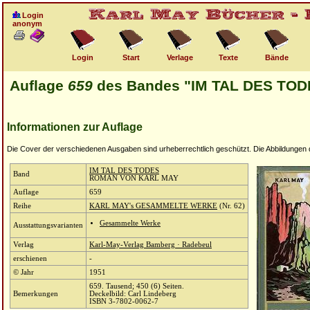
Login
anonym
Login
Start
Verlage
Texte
Bände
Auflage
659
des Bandes "IM TAL DES TOD
Informationen zur Auflage
Die Cover der verschiedenen Ausgaben sind urheberrechtlich geschützt. Die Abbildungen die
IM TAL DES TODES
Band
ROMAN VON KARL MAY
Auflage
659
Reihe
KARL MAY's GESAMMELTE WERKE
(Nr. 62)
Gesammelte Werke
Ausstattungsvarianten
Verlag
Karl-May-Verlag Bamberg · Radebeul
erschienen
-
© Jahr
1951
659. Tausend; 450 (6) Seiten.
Bemerkungen
Deckelbild: Carl Lindeberg
ISBN 3-7802-0062-7