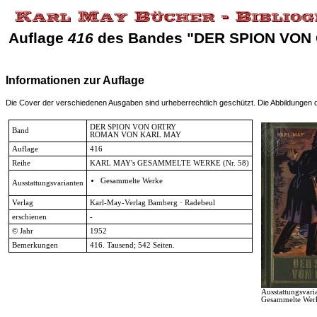
Auflage
416
des Bandes "DER SPION VON
Informationen zur Auflage
Die Cover der verschiedenen Ausgaben sind urheberrechtlich geschützt. Die Abbildungen die
DER SPION VON ORTRY
Band
ROMAN VON KARL MAY
Auflage
416
Reihe
KARL MAY's GESAMMELTE WERKE
(Nr. 58)
Gesammelte Werke
Ausstattungsvarianten
Verlag
Karl-May-Verlag Bamberg · Radebeul
erschienen
-
© Jahr
1952
Bemerkungen
416. Tausend; 542 Seiten.
Ausstattungsvari
Gesammelte Wer