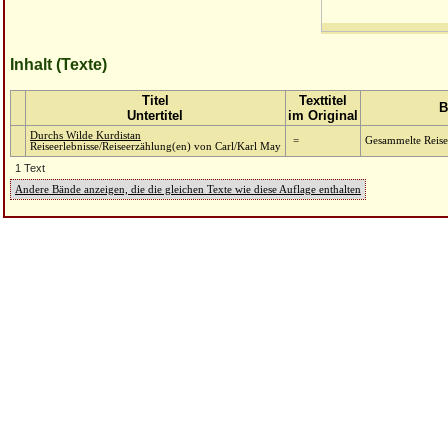
Inhalt (Texte)
Titel
Texttitel
B
Untertitel
im Original
Durchs Wilde Kurdistan
=
Gesammelte Reise
Reiseerlebnisse/Reiseerzählung(en) von Carl/Karl May
1 Text
Andere Bände anzeigen, die die gleichen Texte wie diese Auflage enthalten