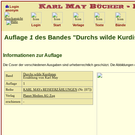
Login
anonym
Login
Start
Verlage
Texte
Bände
Auflage
1
des Bandes "Durchs wilde Kurdi
Informationen zur Auflage
Die Cover der verschiedenen Ausgaben sind urheberrechtlich geschützt. Die Abbildungen die
Durchs wilde Kurdistan
Band
Erzählung von Karl May
Auflage
1
Reihe
KARL MAYs REISEERZÄHLUNGEN
(Nr. [07])
Verlag
Planet Medien AG Zug
erschienen
-