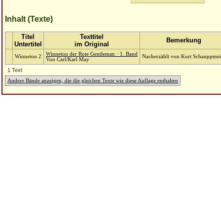
Inhalt (Texte)
Titel
Texttitel
Bemerkung
Untertitel
im Original
Winnetou der Rote Gentleman · 1. Band
Winnetou 2
Nacherzählt von Kurt Schauppmei
Von Carl/Karl May
1 Text
Andere Bände anzeigen, die die gleichen Texte wie diese Auflage enthalten