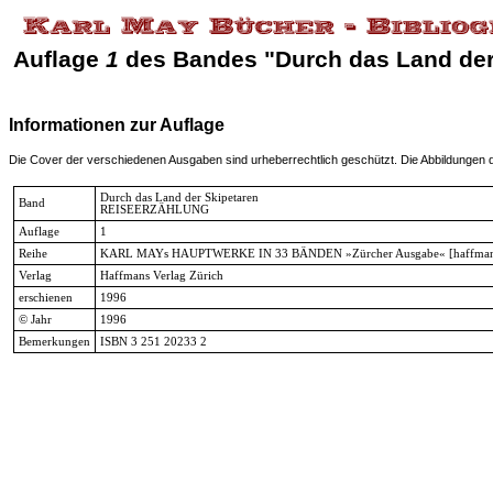
Auflage
1
des Bandes "Durch das Land der
Informationen zur Auflage
Die Cover der verschiedenen Ausgaben sind urheberrechtlich geschützt. Die Abbildungen die
Durch das Land der Skipetaren
Band
REISEERZÄHLUNG
Auflage
1
Reihe
KARL MAYs HAUPTWERKE IN 33 BÄNDEN »Zürcher Ausgabe« [haffman
Verlag
Haffmans Verlag Zürich
erschienen
1996
© Jahr
1996
Bemerkungen
ISBN 3 251 20233 2