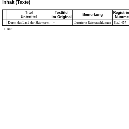
Inhalt (Texte)
Titel
Texttitel
Registrie
Bemerkung
Untertitel
im Original
Numme
Durch das Land der Skiptearen
=
illustrierte Reiseerzählungen
Plaul 457
1 Text