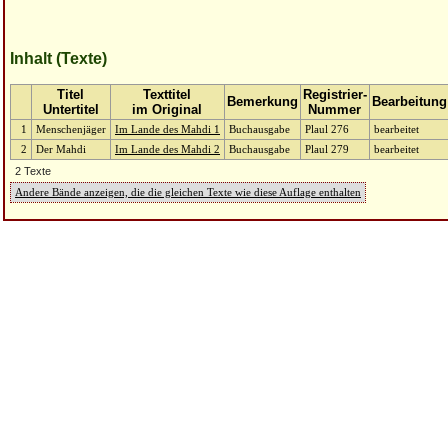
Inhalt (Texte)
Titel
Texttitel
Registrier-
Bemerkung
Bearbeitung
Untertitel
im Original
Nummer
1
Menschenjäger
Im Lande des Mahdi 1
Buchausgabe
Plaul 276
bearbeitet
2
Der Mahdi
Im Lande des Mahdi 2
Buchausgabe
Plaul 279
bearbeitet
2 Texte
Andere Bände anzeigen, die die gleichen Texte wie diese Auflage enthalten