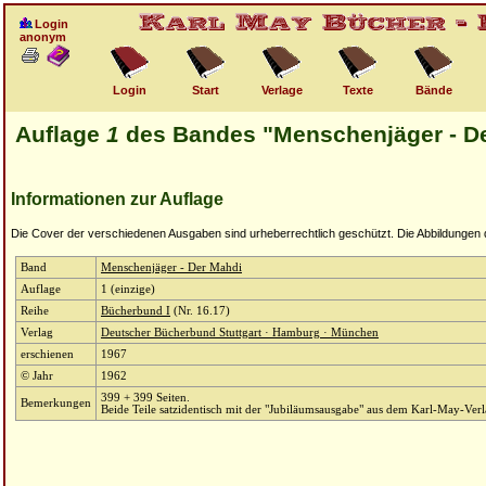
Login
anonym
Login
Start
Verlage
Texte
Bände
Auflage
1
des Bandes "Menschenjäger - D
Informationen zur Auflage
Die Cover der verschiedenen Ausgaben sind urheberrechtlich geschützt. Die Abbildungen die
Band
Menschenjäger - Der Mahdi
Auflage
1 (einzige)
Reihe
Bücherbund I
(Nr. 16.17)
Verlag
Deutscher Bücherbund Stuttgart · Hamburg · München
erschienen
1967
© Jahr
1962
399 + 399 Seiten.
Bemerkungen
Beide Teile satzidentisch mit der "Jubiläumsausgabe" aus dem Karl-May-Verl