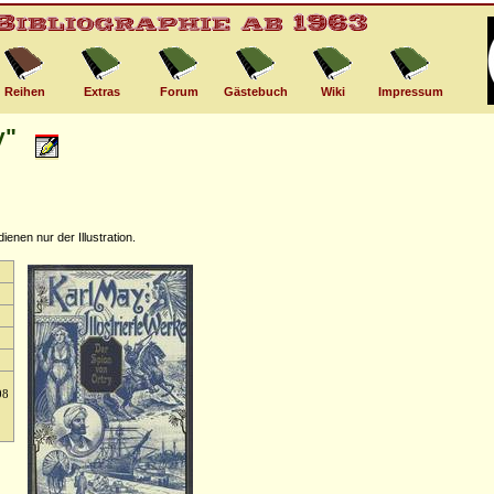
Reihen
Extras
Forum
Gästebuch
Wiki
Impressum
y"
nen nur der Illustration.
08