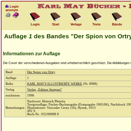
Login
anonym
Login
Start
Verlage
Texte
Bände
Auflage
1
des Bandes "Der Spion von Ortr
Informationen zur Auflage
Die Cover der verschiedenen Ausgaben sind urheberrechtlich geschützt. Die Abbildungen die
Band
Der Spion von Ortry
Auflage
1
Reihe
KARL MAY'S ILLUSTRIERTE WERKE
(Nr. 8988)
Verlag
Verlag „Edition Stuttgart“
erschienen
1996
Nachwort: Heinrich Pleticha
Textgrundlage: Fischer-Buchausgabe (Erstausgabe 1905/06), Nachdruck 19
Bemerkungen
Illustrationen: Venceslav Cerny (16), Hynek, 1913
492 S.
Buch-Nr.: 032/08988 8