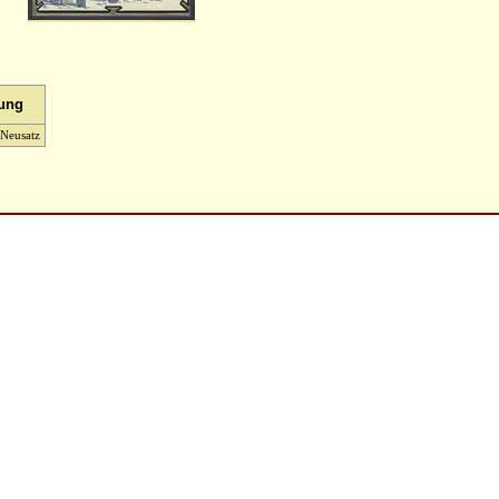
tung
 Neusatz