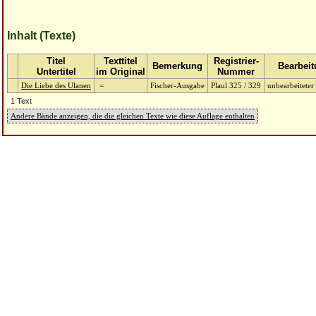
Inhalt (Texte)
Titel
Texttitel
Registrier-
Bemerkung
Bearbei
Untertitel
im Original
Nummer
Die Liebe des Ulanen
=
Fischer-Ausgabe
Plaul 325 / 329
unbearbeiteter
1 Text
Andere Bände anzeigen, die die gleichen Texte wie diese Auflage enthalten