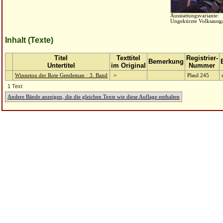
Ausstattungsvariante:
Ungekürzte Volksausg
Inhalt (Texte)
Titel
Texttitel
Registrier-
Bemerkung
Untertitel
im Original
Nummer
Winnetou der Rote Gentleman · 3. Band
=
Plaul 245
1 Text
Andere Bände anzeigen, die die gleichen Texte wie diese Auflage enthalten