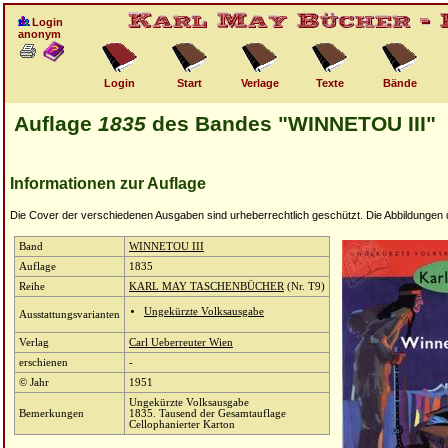
Login
anonym
Login
Start
Verlage
Texte
Bände
Auflage
1835
des Bandes "WINNETOU III"
Informationen zur Auflage
Die Cover der verschiedenen Ausgaben sind urheberrechtlich geschützt. Die Abbildungen die
Band
WINNETOU III
Auflage
1835
Reihe
KARL MAY TASCHENBÜCHER
(Nr. T9)
Ungekürzte Volksausgabe
Ausstattungsvarianten
Verlag
Carl Ueberreuter Wien
erschienen
-
© Jahr
1951
Ungekürzte Volksausgabe
Bemerkungen
1835. Tausend der Gesamtauflage
Cellophanierter Karton