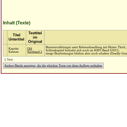
Inhalt (Texte)
Texttitel
Titel
im
Untertitel
Original
Binnenerzählungen samt Rahmenhandlung mit Mutter Thick; en
Kapitän
Old
Schlusskapitel befindet sich noch im KMV-Band GW15;
Kaiman
Surehand 2
einige Bearbeitungen blieben aber noch erhalten (Deadly-Gun 
1 Text
Andere Bände anzeigen, die die gleichen Texte wie diese Auflage enthalten