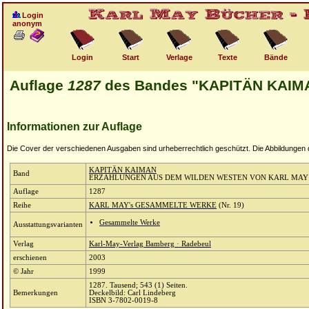
Login
anonym
Login
Start
Verlage
Texte
Bände
Auflage
1287
des Bandes "KAPITÄN KAIM
Informationen zur Auflage
Die Cover der verschiedenen Ausgaben sind urheberrechtlich geschützt. Die Abbildungen die
KAPITÄN KAIMAN
Band
ERZÄHLUNGEN AUS DEM WILDEN WESTEN VON KARL MAY
Auflage
1287
Reihe
KARL MAY's GESAMMELTE WERKE
(Nr. 19)
Gesammelte Werke
Ausstattungsvarianten
Verlag
Karl-May-Verlag Bamberg · Radebeul
erschienen
2003
© Jahr
1999
1287. Tausend; 543 (1) Seiten.
Bemerkungen
Deckelbild: Carl Lindeberg
ISBN 3-7802-0019-8