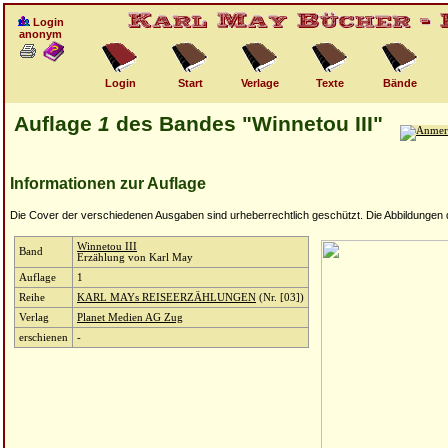
Login
anonym
Login
Start
Verlage
Texte
Bände
Auflage
1
des Bandes "Winnetou III"
Informationen zur Auflage
Die Cover der verschiedenen Ausgaben sind urheberrechtlich geschützt. Die Abbildungen die
Winnetou III
Band
Erzählung von Karl May
Auflage
1
Reihe
KARL MAYs REISEERZÄHLUNGEN
(Nr. [03])
Verlag
Planet Medien AG Zug
erschienen
-