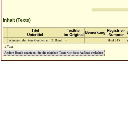
Inhalt (Texte)
Titel
Texttitel
Registrier-
Bemerkung
Untertitel
im Original
Nummer
Winnetou der Rote Gentleman · 3. Band
=
Plaul 245
1 Text
Andere Bände anzeigen, die die gleichen Texte wie diese Auflage enthalten