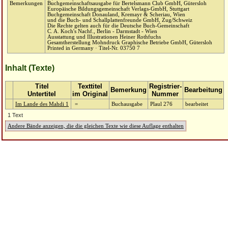
Bemerkungen
Buchgemeinschaftsausgabe für Bertelsmann Club GmbH, Gütersloh
Europäische Bildungsgemeinschaft Verlags-GmbH, Stuttgart
Buchgemeinschaft Donauland, Kremayr & Scheriau, Wien
und die Buch- und Schallplattenfreunde GmbH, Zug/Schweiz
Die Rechte gelten auch für die Deutsche Buch-Gemeinschaft
C. A. Koch's Nachf., Berlin - Darmstadt - Wien
Ausstattung und Illustrationen Heiner Rothfuchs
Gesamtherstellung Mohndruck Graphische Betriebe GmbH, Gütersloh
Printed in Germany · Titel-Nr. 03750 7
Inhalt (Texte)
Titel
Texttitel
Registrier-
Bemerkung
Bearbeitung
Untertitel
im Original
Nummer
Im Lande des Mahdi 1
=
Buchausgabe
Plaul 276
bearbeitet
1 Text
Andere Bände anzeigen, die die gleichen Texte wie diese Auflage enthalten