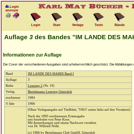
Login
anonym
Login
Start
Verlage
Texte
Bände
Auflage
3
des Bandes "IM LANDE DES MAH
Informationen zur Auflage
Die Cover der verschiedenen Ausgaben sind urheberrechtlich geschützt. Die Abbildungen die
Band
IM LANDE DES MAHDI Band I
Auflage
3
Reihe
Lesering 2
(Nr. 19)
Verlag
Bertelsmann Lesering Gütersloh
erschienen
1984
© Jahr
1966
[Ohne Verlagsangabe auf Titelblatt; "1061! unten links auf den Vorsätzen]
Nach der 1895 erschienenen Erstausgabe
neu bearbeitet von Peter Korn.
Mit Anmerkungen und einem Nachwort versehen
von Dr. Wilfried Nölle.
(c) 1966 by Bertelsmann Club GmbH, Gütersloh